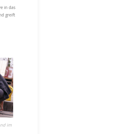
e in das
d greift
und im