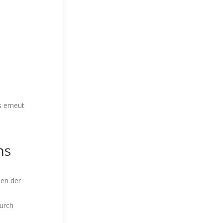
s erneut
ns
men der
d
urch