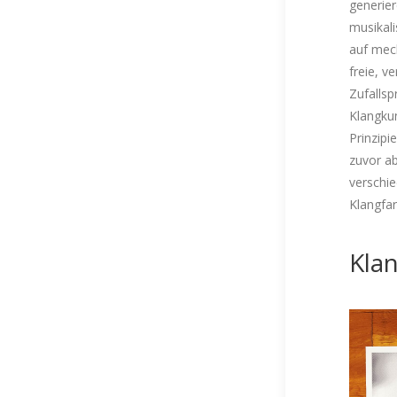
generier
musikal
auf mech
freie, v
Zufallsp
Klangkun
Prinzipi
zuvor a
verschie
Klangfa
Klan