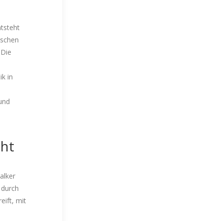
ntsteht
ischen
 Die
n
ik in
und
cht
alker
 durch
eift, mit