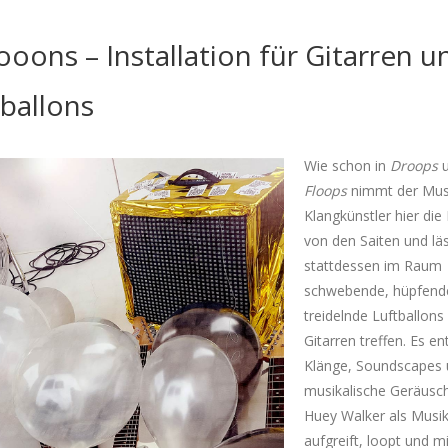
ooons – Installation für Gitarren u
ballons
Wie schon in
Droops
u
Floops
nimmt der Mus
Klangkünstler hier die
von den Saiten und lä
stattdessen im Raum
schwebende, hüpfend
treidelnde Luftballons
Gitarren treffen. Es e
Klänge, Soundscapes
musikalische Geräusch
Huey Walker als Musi
aufgreift, loopt und mi