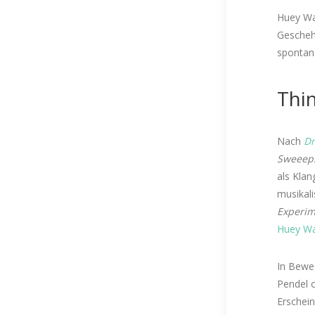
Huey Wal
Geschehe
spontan 
Thi
Nach
Dr
Sweeep
als Klan
musikal
Experim
Huey Wa
In Bewe
Pendel o
Erschei