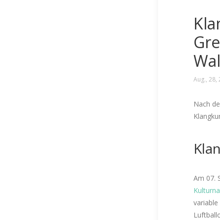
Kla
Gre
Wal
Aug., 28,
Nach de
Klangkun
Klan
Am 07. S
Kulturna
variable
Luftball