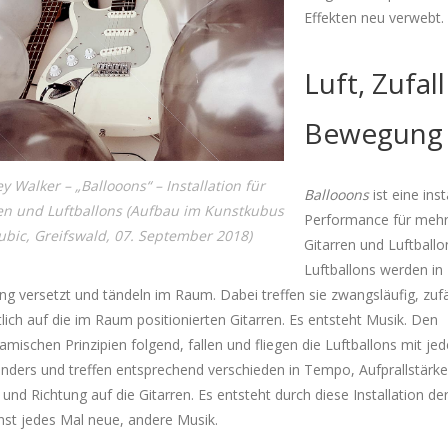
Effekten neu verwebt.
Luft, Zufal
Bewegung
y Walker – „Ballooons“ – Installation für
Ballooons
ist eine inst
en und Luftballons (Aufbau im Kunstkubus
Performance für meh
ubic, Greifswald, 07. September 2018)
Gitarren und Luftballo
Luftballons werden in
 versetzt und tändeln im Raum. Dabei treffen sie zwangsläufig, zufä
lich auf die im Raum positionierten Gitarren. Es entsteht Musik. Den
mischen Prinzipien folgend, fallen und fliegen die Luftballons mit je
nders und treffen entsprechend verschieden in Tempo, Aufprallstärke
 und Richtung auf die Gitarren. Es entsteht durch diese Installation de
nst jedes Mal neue, andere Musik.