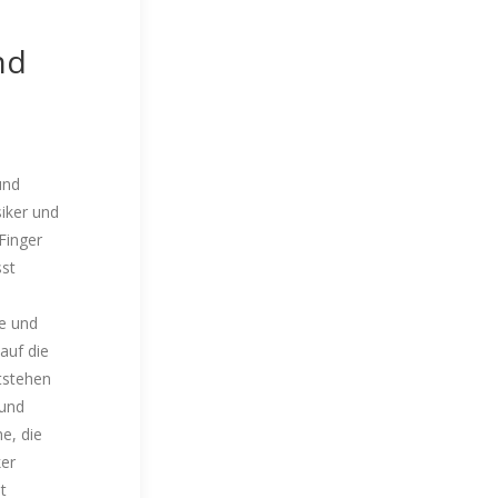
nd
nd
iker und
 Finger
sst
e und
 auf die
ntstehen
 und
e, die
ker
t