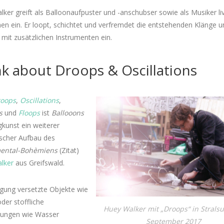
ker greift als Balloonaufpuster und -anschubser sowie als Musiker liv
n ein. Er loopt, schichtet und verfremdet die entstehenden Klänge un
mit zusätzlichen Instrumenten ein.
nk about Droops & Oscillations
oops
,
Oscillations
,
s
und
Floops
ist
Ballooons
gkunst ein weiterer
ischer Aufbau des
ental-Bohèmiens
(Zitat)
lker
aus Greifswald.
gung versetzte Objekte wie
der stoffliche
Huey Walker mit „Droops“ in Strals
nungen wie Wasser
September 2017