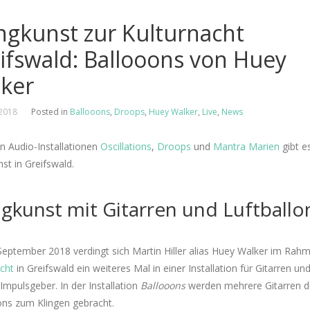
ngkunst zur Kulturnacht
ifswald: Ballooons von Huey
ker
 2018
Posted in
Ballooons
,
Droops
,
Huey Walker
,
Live
,
News
n Audio-Installationen
Oscillations
,
Droops
und
Mantra Marien
gibt e
st in Greifswald.
gkunst mit Gitarren und Luftballo
eptember 2018 verdingt sich Martin Hiller alias Huey Walker im Rah
cht
in Greifswald ein weiteres Mal in einer Installation für Gitarren un
 Impulsgeber. In der Installation
Ballooons
werden mehrere Gitarren d
ons zum Klingen gebracht.