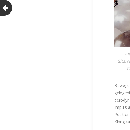
Hue
Gitarr
C
Bewegung
gelegent
aerodyna
Impuls a
Position
Klangku