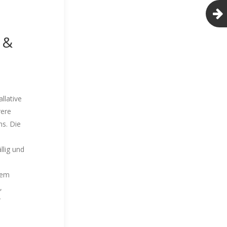
l &
allative
rere
ns. Die
llig und
dem
,
r