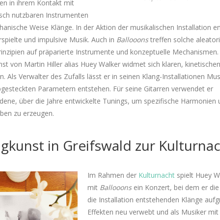
en in ihrem Kontakt mit
isch nutzbaren Instrumenten
anische Weise Klänge. In der Aktion der musikalischen Installation e
erspielte und impulsive Musik. Auch in
Ballooons
treffen solche aleator
rinzipien auf präparierte Instrumente und konzeptuelle Mechanismen.
st von Martin Hiller alias Huey Walker widmet sich klaren, kinetische
en. Als Verwalter des Zufalls lässt er in seinen Klang-Installationen Mus
bgesteckten Parametern entstehen. Für seine Gitarren verwendet er
dene, über die Jahre entwickelte Tunings, um spezifische Harmonien 
rben zu erzeugen.
gkunst in Greifswald zur Kulturna
Im Rahmen der
Kulturnacht
spielt Huey W
mit
Ballooons
ein Konzert, bei dem er die
die Installation entstehenden Klänge aufgr
Effekten neu verwebt und als Musiker mit