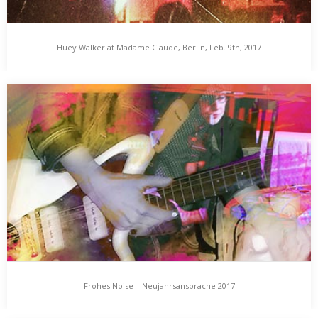
Huey Walker at Madame Claude, Berlin, Feb. 9th, 2017
Huey Walker at Madame Claude, Berlin, Feb. 9th,
2017
Am 9. Februar 2017 spielte Huey Walker – neben Indian Wolf –
mal wieder bei Madame Claude in Berlin. Dieses mal arbeitete er
im Wesentlichen mit einem Pendel (einer Reise-Variante seiner
„Oscillations“-Installation) und einer Gitarre, ergänzt durch einige
synthetische Klänge.…
Frohes Noise – Neujahrsansprache 2017