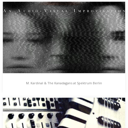
Frohes Noise – Neujahrsansprache 2017
Befeuert von einer ungerichteten Jahreswechsel-Euphorie
erscheinen die ersten Tage eines neuen Jahres ja immer wie ein
falsch verkleideter Frühling. Wenn Frau Holle nicht gerade – wie
in der Saison 2016/17 – ein Sabbatjahr macht, sind es die selben
Schneeauftürmungen, die die Straßen nur schwer überquerbar
machen und mit der Schmelze aufgeweichte Böller
ununterscheidbar neben frostgeschockter Hundekacke
offenbaren……
M. Kardinal & The Kanadagans at Spektrum Berlin
M. Kardinal & The Kanadagans at Spektrum Berlin
M. Kardinal & The Kanadagans „Not All Those Who Wander Are
Lost“ An Audio-Visual Performance Date:…