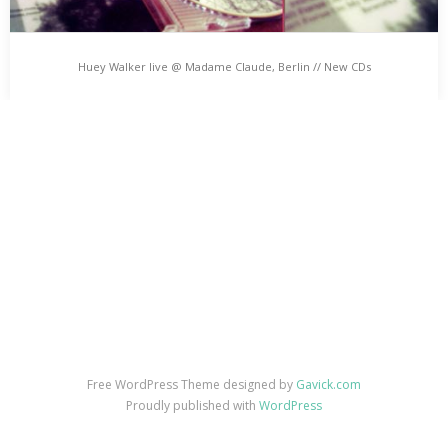
Huey Walker live @ Madame Claude, Berlin // New CDs
Huey Walker live @ Madame Claude, Berlin // New
CDs
Am 15. Januar spielt Huey Walker live im Madame Claude in
Berlin. Musik der Sorte croaky-crinkly Campfire-Slowfi-
Dronealongs.…
Free WordPress Theme designed by
Gavick.com
Proudly published with
WordPress