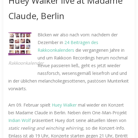
Huey Walker live at Madame
Claude, Berlin
Blicken wir also nach vorn: nachdem der
Dezember in
24 Beiträgen des
Rakkoonkalenders
die vergangenen Jahre in
und um Rakkoon Recordings herum nochmal
Rakkoonkalender
Revue passieren ließ, geht es jetzt wieder
nassforsch, wesensgemäß leisefroh und und
in der üblichen melancholiegesottenen, pastösen Munterkeit
vorwärts.
Am 09. Februar spielt
Huey Walker
mal wieder ein Konzert
bei Madame Claude in Berlin. Neben dem One-Man-Projekt
Indian Wolf
präsentiert Huey dort seine aktuellen Ideen von
static reeling and winching whirring
, so die Konzert-Info.
Einlass ist ab 19 Uhr, Konzerte starten gegen 21 Uhr, Eintritt