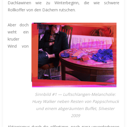
Dachlawinen wie zu Winterbeginn, die wie schwere
Rollkoffer von den Dächern rutschen.
Aber doch
weht ein
kruder
Wind von
Sinnbild #1 — Luftschlangen-Melancholie:
Huey Walker neben Resten von Pappschmuck
und einem abgeräumten Buffet, Silvester
2009
Aktionismus durch die eilfertigen, noch ganz unverdorbenen