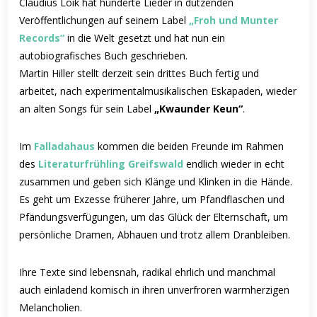
Claudius Loik hat hunderte Lieder in dutzenden
Veröffentlichungen auf seinem Label
„Froh und Munter
Records“
in die Welt gesetzt und hat nun ein
autobiografisches Buch geschrieben.
Martin Hiller stellt derzeit sein drittes Buch fertig und
arbeitet, nach experimentalmusikalischen Eskapaden, wieder
an alten Songs für sein Label
„Kwaunder Keun“
.
Im
Falladahaus
kommen die beiden Freunde im Rahmen
des
Literaturfrühling Greifswald
endlich wieder in echt
zusammen und geben sich Klänge und Klinken in die Hände.
Es geht um Exzesse früherer Jahre, um Pfandflaschen und
Pfändungsverfügungen, um das Glück der Elternschaft, um
persönliche Dramen, Abhauen und trotz allem Dranbleiben.
Ihre Texte sind lebensnah, radikal ehrlich und
manchmal
auch einladend komisch in ihren
unverfroren warmherzigen
Melancholien.