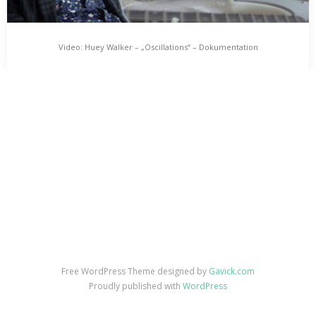
Video: Huey Walker – „Oscillations“ – Dokumentation
Video: Huey Walker – „Oscillations“ –
Dokumentation
Eine Kurzdoku über Huey Walker, seine Musik, sein Gitarrenspiel
und den Hippiescheiss, der da so dran hängt. Ein Film von Paul
Sauerland und Lucas Treise.…
Free WordPress Theme designed by
Gavick.com
Proudly published with
WordPress