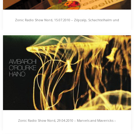
Zonic Radio Show Nord, 15.07.2010 – Zilpzalp, Schachtelhalm und
Zonic Radio Show Nord, 15.07.2010 – Zilpzalp,
Trafomasten
Schachtelhalm und Trafomasten
Ein Flair von Brathähnchen und Legebatterien weht über die
Strände. Vor den Theken der Strandbars scheuern…
Zonic Radio Show Nord, 29.04.2010 – Marvels and Mavericks –