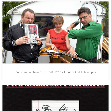
Zonic Radio Show Nord, 12.08.2010 – Esel Listening
Tiere, wer kennt sie nicht, diese zuweilen eigenwilligen Vielfältler
der Evolution. Eine rhetorische Frage? Eine Frage,…
Zonic Radio Show Nord, 05.08.2010 – Liquors And Telescopes
Zonic Radio Show Nord, 05.08.2010 – Liquors And
Telescopes
Im Umzug, im Wegzug, im Verzug: Fertigstudierte, Wolkenbrüche
& die Post im Briefkasten. Es sperrmüllt da…