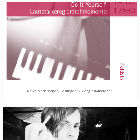
Zonic Radio Show Nord, 29.10.2009 – Playliste
zonic radio show NORD, radio 98 eins, 29. oktober 2009 20 uhr Die
Zonic Radio Show…
News: Vernissagen, Lesungen & Klanginstallationen
News: Vernissagen, Lesungen & Klanginstallationen
seit gestern gibt es „klein stadt GROSS – Schampus gibt’s
woanders“. der sampler präsentiert 18 greifswalder…