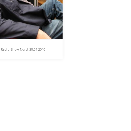
 Radio Show Nord, 28.01.2010 –
mas Meinecke in Greifswald
 Radio Show Nord,
.2010 – Thomas
cke in Greifswald
Januar 2010 las Thomas
ke im Greifswalder Café
n aus seinem aktuellen
Der Mitschnitt dessen wird