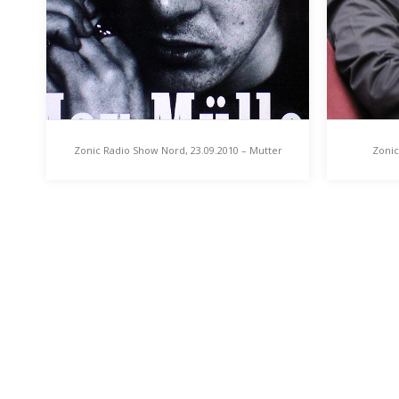
Zonic Radio Show Nord, 23.09.2010 – Mutter
Zonic
im Inter-Stella Overdrive
Tho
Zonic Radio Show Nord,
Zonic
23.09.2010 – Mutter im Inter-
28.01
Stella Overdrive
Meine
Mutter spielt musikalisch nicht selten
Am 13. 
Hauptrollen, wie folgende Zitate
Meinec
belegen: „Hast du eine Mutter, dann
Koeppe
hast…
Roman. 