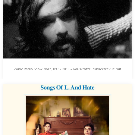
Martin Hiller präsentiert rares Zeug aus dem Umfeld der Swell
Maps, Neues von Kreidler sowie einen kleinen Rückblick in
Richtung der Marvellers aus Berlin.…
Zonic Radio Show Nord, 09.12.2010 – Rauskratzrückblicksrevue mit
Zonic Radio Show Nord, 09.12.2010 –
Thomas Meinecke und Hans Unstern
Rauskratzrückblicksrevue mit Thomas Meinecke
und Hans Unstern
Bevor es am 23.12. so eine Art Weihnachtssingles-
Sondersendung der Zonic Radio Show Nord zu hören gibt,…