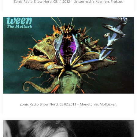
Zonic Radio Show Nord, 08.11.2012 – Unsternsche Kosmen, Fraktus-
Zonic Radio Show Nord, 08.11.2012 – Unsternsche
Reunion, Basinski-Suppensounds
Kosmen, Fraktus-Reunion, Basinski-Suppensounds
Verdrehungen und Verquircksungen, Halbwahrheiten, Lügen,
Fakes und Mockumentaristisches liegen derzeit hoch im Trend.
Hans Unstern nennt…
Zonic Radio Show Nord, 03.02.2011 – Monotonie, Mollusken,
Zonic Radio Show Nord, 03.02.2011 – Monotonie,
Marvellers
Mollusken, Marvellers