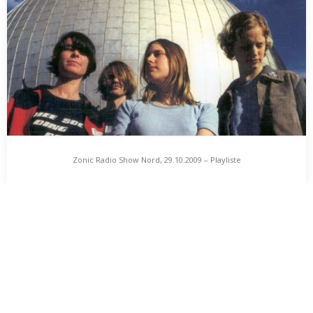
Sterne, Phantom Ghost
Für alle, die es wissen wollen: Richard von der Schulenburg ist
bei den Sternen ausgestiegen und…
Zonic Radio Show Nord, 29.10.2009 – Playliste
Zonic Radio Show Nord, 29.10.2009 – Playliste
zonic radio show NORD, radio 98 eins, 29. oktober 2009 20 uhr Die
Zonic Radio Show…