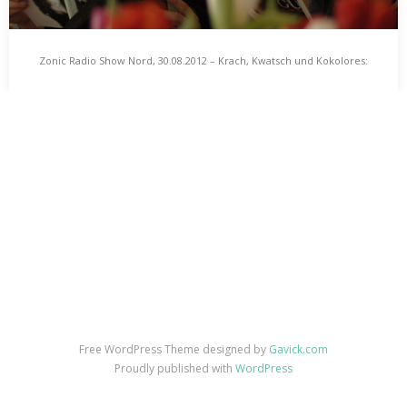
Zonic Radio Show Nord, 30.08.2012 – Krach, Kwatsch und Kokolores:
Zonic Radio Show Nord, 30.08.2012 – Krach, Kwatsch
Lieder von Meisen und Wäldern
und Kokolores: Lieder von Meisen und Wäldern
Nach dem Sommer kommt der Herbst. Nach dem H kommt das I,
das J und dann…
Free WordPress Theme designed by
Gavick.com
Proudly published with
WordPress