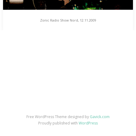
Zonic Radio Show Nord, 12.11.2009
Zonic Radio Show Nord, 12.11.2009
Eine Sendung im weiteren, jedenfalls in irgendeinem, z.B. klang-
assoziierten Sinne zur Wetter- und Herbstlaubherumlage.
Schlitterpartie durch…
Free WordPress Theme designed by
Gavick.com
Proudly published with
WordPress