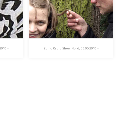
2010 –
Zonic Radio Show Nord, 06.05.2010 –
s Sartre
Nordischer Klang 1
,
Zonic Radio Show Nord,
h
06.05.2010 – Nordischer
artre
Klang 1
rende
Vom 6. bis 15. Mai findet in
der
Greifswald zum 19. Mal der
rten
Nordische Klang statt. Das…
mel in