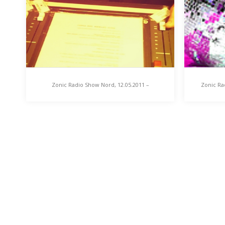
Zonic Radio Show Nord, 12.05.2011 –
Zonic Ra
Themendrift von Nordischer Klang nach
Zonic Radio Show Nord,
Zonic
12.05.2011 – Themendrift von
31.03.
Nieswandt
Nordischer Klang nach
Disku
Nieswandt
Aufgru
heute 
Eine Sendung mit Themendrift in
„Disco
Richtung Nordischer Klang.
Zonic…
Außerdem: Rocko Schamoni,