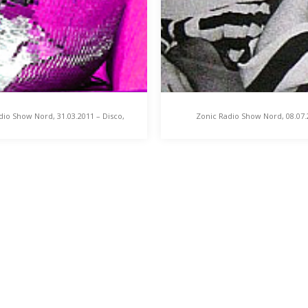
dio Show Nord, 31.03.2011 – Disco,
Zonic Radio Show Nord, 08.07.
Dub, Diskurs Reloaded
Stammtisch meets Stooges meet
 Radio Show Nord,
Zonic Radio Show Nord
2011 – Disco, Dub,
08.07.2010 – Stammtisc
rs Reloaded
meets Stooges meets S
nd der losen Nachfrage wird
Post-fusionale, anti-gravitie
um 20 Uhr nochmals die
Klangschmelze Nun, da sich 
 Dub Diskurs“-Ausgabe der
Reigen unter dem mild wattie
Ferienlagerkommunismushim