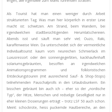
engen, alle irgendwie zum Markt führenden Straßen.
Als Tourist hat man einen weniger durch Arbeit
strukturierten Tag. Was man hier körperlich in erster Linie
macht ist: schwitzen. Am Strand, beim Wandern, bei
irgendwelchen stadtbesichtigenden Herumlatschereien.
Abends isst und säuft man sehr viel; Ouzo, Raki,
karaffenweise Wein. Da unterscheidet sich der vermeintliche
Individualtourist kaum vom neureichen Schmierlack im
Luxusressort oder den sonnengegerbten, kackhaufenhaft
solariumsgebräunten, besoffen an irgendwelchen
Animationsprogrammen und folkloristischen
Entdeckungstouren (mit ausreichend Sauf- & Shop-Stops)
teilnehmenden Pauschalprolls in den Urlaubsbunkern. Ein
bisschen gebräunt bin auch ich – eher so der „nordische
Typ“, der Hitze, Menschen und redselige Geselligkeit nur in
eher kleinen Dosierungen erträgt – trotz LSF 50 auch schon.
Meint: schockrote, heiss puckernde Hautbereiche, an den