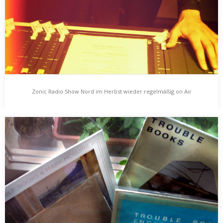
alle Belebtheitsversuche in einem mehrtägigen Silvesterkater
zersumpft sind, kann…
Zonic Radio Show Nord im Herbst wieder regelmäßig on Air
Zonic Radio Show Nord im Herbst wieder
regelmäßig on Air
Wer kennt das nicht? Man kennt das ja: es ist Herbst, man
murmelt sich zuhause ordentlich…