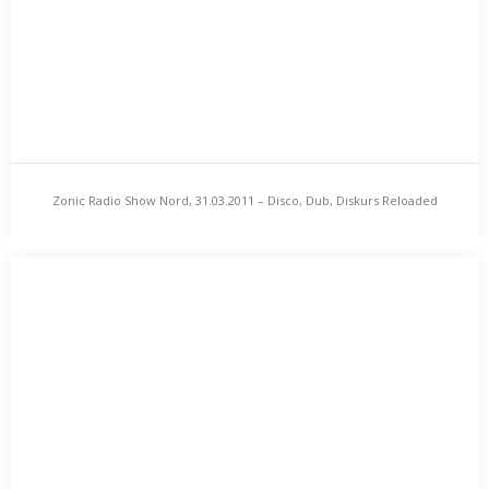
Die Zeitumstellung ist längst überwunden und…
Zonic Radio Show Nord, 31.03.2011 – Disco, Dub, Diskurs Reloaded
Zonic Radio Show Nord, 31.03.2011 – Disco, Dub,
Diskurs Reloaded
Aufgrund der losen Nachfrage wird heute um 20 Uhr nochmals
die „Disco Dub Diskurs“-Ausgabe der Zonic…