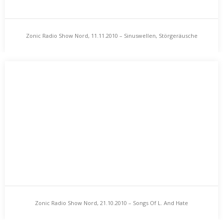
Zonic Radio Show Nord, 11.11.2010 – Sinuswellen, Störgeräusche
Zonic Radio Show Nord, 11.11.2010 – Sinuswellen,
und Selbstverschlapphutung
Störgeräusche und Selbstverschlapphutung
Wie an jedem Donnerstag in den ungeraden Wochen knistert
auch heute wieder eine Zonic Radio Show…
Zonic Radio Show Nord, 21.10.2010 – Songs Of L. And Hate