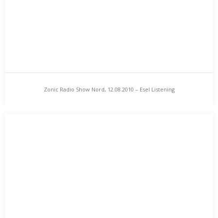
Zonic Radio Show Nord, 12.08.2010 – Esel Listening
Zonic Radio Show Nord, 12.08.2010 – Esel Listening
Tiere, wer kennt sie nicht, diese zuweilen eigenwilligen Vielfältler
der Evolution. Eine rhetorische Frage? Eine Frage,…