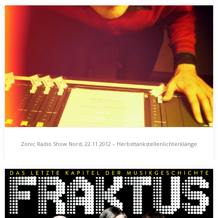
Zonic Radio Show Nord, 31. Oktober 2013 – Lullabies
for Lou
Die Zonic Radio Show Nord sendet nach Phlegma-, äh
Semesterpause jetzt wieder live! Auf neuem Sendeplatz,…
Zonic Radio Show Nord, 22.11.2012 – Herbsttankstellenlichterklänge
Zonic Radio Show Nord, 22.11.2012 –
Herbsttankstellenlichterklänge
Heute mal eine eher rückblickende Zonic Radio Show, mit
Stücken des bisherigen, bald zu Ende geneigten…