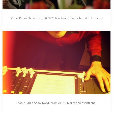
Zonic Radio Show Nord, 30.08.2012 – Krach, Kwatsch und Kokolores:
Zonic Radio Show Nord, 30.08.2012 – Krach, Kwatsch
Lieder von Meisen und Wäldern
und Kokolores: Lieder von Meisen und Wäldern
Nach dem Sommer kommt der Herbst. Nach dem H kommt das I,
das J und dann…
Zonic Radio Show Nord, 26.04.2012 – Märchenwesentliche