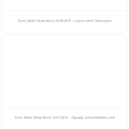
Zonic Radio Show Nord, 05.08.2010 – Liquors And Telescopes
Zonic Radio Show Nord, 05.08.2010 – Liquors And
Telescopes
Im Umzug, im Wegzug, im Verzug: Fertigstudierte, Wolkenbrüche
& die Post im Briefkasten. Es sperrmüllt da…
Zonic Radio Show Nord, 15.07.2010 – Zilpzalp, Schachtelhalm und