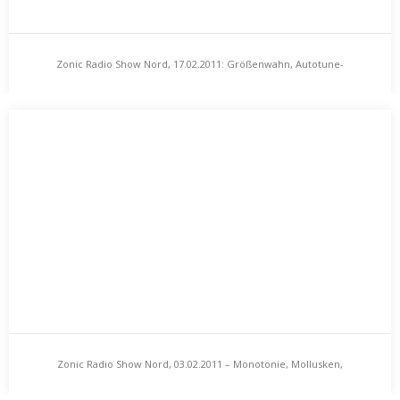
Zonic Radio Show Nord, 17.02.2011: Größenwahn, Autotune-
Zonic Radio Show Nord, 17.02.2011: Größenwahn,
Affinitäten & gebeutelte Sinuswellen
Autotune-Affinitäten & gebeutelte Sinuswellen
Andreas Dorau, dieser gecke Beau, sich edel
bewegend zwischen Ata Tak-Avantgarde, neckischem
Blaumeisenpop (vgl. hierzu den von ihm…
Zonic Radio Show Nord, 03.02.2011 – Monotonie, Mollusken,