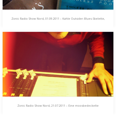
Zonic Radio Show Nord, 01.09.2011 – Kahle Outsider-Blues-Skelette,
Zonic Radio Show Nord, 01.09.2011 – Kahle Outsider-
Cosmic Neu- und Alt-Folk … und Mäuse
Blues-Skelette, Cosmic Neu- und Alt-Folk … und
Mäuse
Der Herbst, diese Herrenstrumpfhose unter den Jahreszeiten,
raschelt sich mal wieder in seiner gedeckten Buntheit in…
Zonic Radio Show Nord, 21.07.2011 – Eine moosbedeckelte