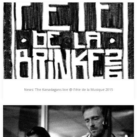
Huey Walker und The Kanadagans live in Rostock
und Greifswald
Der späte Sommer, dieser wilde August in der Familie der
Jahreszeiten, krümmt sich in seine letzten…
News: The Kanadagans live @ Fête de la Musique 2015
News: The Kanadagans live @ Fête de la Musique
2015
Am 21.6. spielen The Kanadagans in der Brinke 26 in Greifswald
im Rahmen der Fête de…