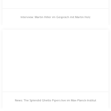
Interview: Martin Hiller im Gespräch mit Martin Holz
Interview: Martin Hiller im Gespräch mit Martin Holz
[…] Immer auf der Suche nach dem ewigen Loop. Die Musik als
Folge von Tönen und Tonwechseln, von über-, nach und
nebeneinander gelegten Schallfrequenzen, von katzenhaft
getatzten Akkorden, von orchestral in alle Richtungen
schwemmendem Brei: all das – und dessen Ohr, Bauch und Herz
bewurmende Qualität – irgendwie einfrieren als leiernde
Schleife, die im eigenen Osszillieren ein Eigenleben entwickelt.
Der schleifenschleifbedingte Abrieb, die physikalische Arbeit im
Sound, die Körnung und Struktur bringen dann die Variation.
Man denke nur an die bis zum Zerschleiß gehörten Mix-
Kassetten aus der Jugend, auf denen heute – zerzehrt von
News: The Splendid Ghetto Pipers live im Max-Planck-Institut
tausend Bandsalaten – oft nur noch ein schmirgelhaftes
Resterauschen flimmert, das dabei jedoch in sehr deutlichem,