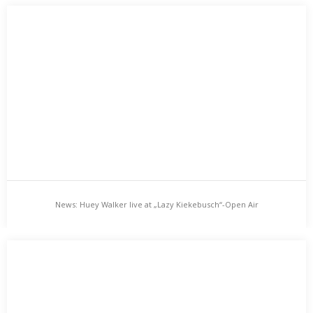
News: The Splendid Ghetto Pipers live at
Amtsgericht, Greifswald
Just zurück vom At.Tension-Festival in Lärz (siehe Photo unten),
geht es auch schon weiter. The Splendid…
News: Huey Walker live at „Lazy Kiekebusch“-Open Air
News: Huey Walker live at „Lazy Kiekebusch“-Open
Air
Liebe Alle! Ja, der Sommer – dieser launische, mal nudeltopf-
hitzige, dann wieder wurstzipfelnd brummdösige Ludolf unter…