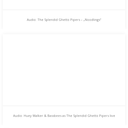
Audio: The Splendid Ghetto Pipers – „Noodlings“
Audio: The Splendid Ghetto Pipers – „Noodlings“
The Splendid Ghetto Pipers live im KAW-Studio. Eine Aufnahme
vom 16. April 2013.…
Audio: Huey Walker & Bassbees as The Splendid Ghetto Pipers live