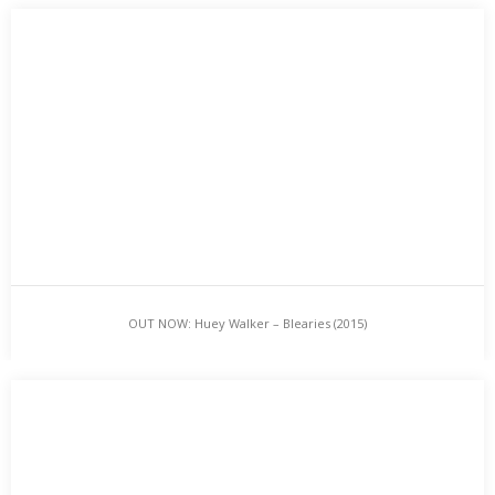
News: Bild-Klang-Collage im Pommerschen
Landesmuseum
Das Pommersche Landesmuseum zeigt in Greifswald vom 29.03.
bis 28.06. in der Sonderausstellung „ZWEI MÄNNER –…
OUT NOW: Huey Walker – Blearies (2015)
OUT NOW: Huey Walker – Blearies (2015)
Huey Walker – „Blearies“ – Mini-CDr (rot) in Faltcover mit Einleger
– limitierte Edition: 20 Stück…