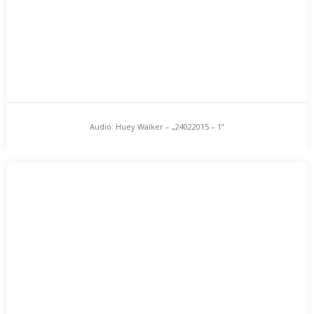
Audio: Huey Walker – „24022015 – 1“
Audio: Huey Walker – „24022015 – 1“
Neue Aufnahmen von Huey Walker. Vocals und Synthesizer. …