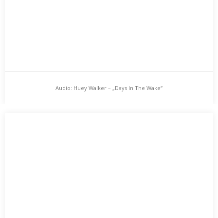
Audio: Huey Walker – „Days In The Wake“
Audio: Huey Walker – „Days In The Wake“
…