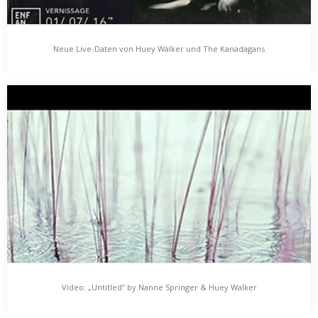
Neue Live-Daten von Huey Walker und The Kanadagans
Neue Live-Daten von Huey Walker und The
Kanadagans
Es ist jetzt also dann doch so eine Art Sommer fast schon.
Sommermoods allerorten. Im Sommer, so ist die landläufige Idee,
geht man viel raus und bummelt sich so durch die warmen Tage.
Hier kommen die neuen Live-Termine für Huey Walker und The
Kanadagans. Auf einen somnambulen Sommer!…
Video: „Untitled“ by Nanne Springer & Huey Walker