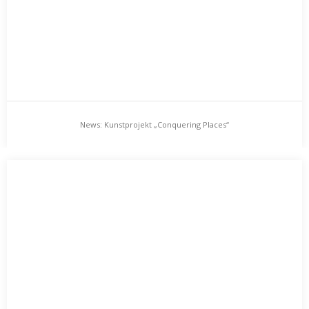
News: Kunstprojekt „Conquering Places“
News: Kunstprojekt „Conquering Places“
Das Kunstprojekt „conquering places“ stellt an verschiedenen
Orten in Greifswald diverse Ideen, Disziplinen, Projekte und
Konzepte her, dar und vor.…