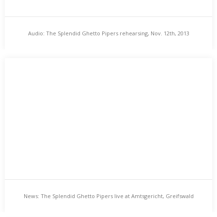
Audio: The Splendid Ghetto Pipers rehearsing, Nov. 12th, 2013
Audio: The Splendid Ghetto Pipers rehearsing, Nov.
12th, 2013
Snippet from some nightly Guitars&Synths-Noodlings by The
Splendid Ghetto Pipers.…
News: The Splendid Ghetto Pipers live at Amtsgericht, Greifswald