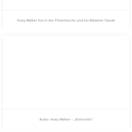
Huey Walker live in der Pilotenküche und bei Madame Claude
Huey Walker live in der Pilotenküche und bei
Madame Claude
Gleich zu Beginn des neuen Jahres, gibt es zwei Termine zu
verkünden: Huey Walker spielt live…
Audio: Huey Walker – „Koloronto“