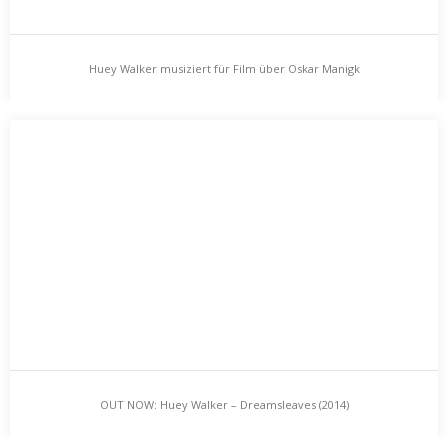
Huey Walker musiziert für Film über Oskar Manigk
Huey Walker musiziert für Film über Oskar Manigk
Am Sonntag, den 27.07.2014 eröffnet im Pommerschen
Landesmuseum in Greifswald die Sonderausstellung von
Werken des Malers…
OUT NOW: Huey Walker – Dreamsleaves (2014)