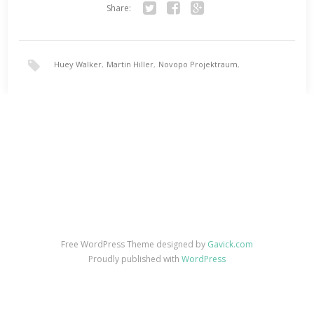
Share:
Twitter
Facebook
Google+
Huey Walker
,
Martin Hiller
,
Novopo Projektraum
,
Weitenhagen
Free WordPress Theme designed by
Gavick.com
Proudly published with
WordPress